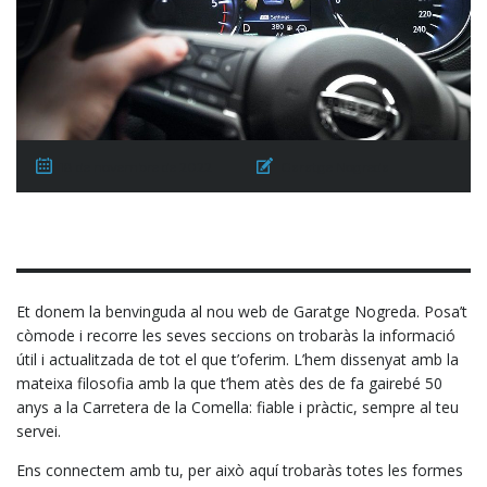
18 de novembre de 2022
Garatge Nogreda
Et donem la benvinguda al nou web de Garatge Nogreda. Posa’t
còmode i recorre les seves seccions on trobaràs la informació
útil i actualitzada de tot el que t’oferim. L’hem dissenyat amb la
mateixa filosofia amb la que t’hem atès des de fa gairebé 50
anys a la Carretera de la Comella: fiable i pràctic, sempre al teu
servei.
Ens connectem amb tu, per això aquí trobaràs totes les formes