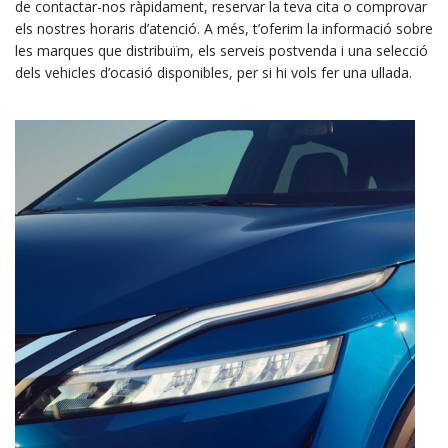
de contactar-nos ràpidament, reservar la teva cita o comprovar
els nostres horaris d’atenció. A més, t’oferim la informació sobre
les marques que distribuïm, els serveis postvenda i una selecció
dels vehicles d’ocasió disponibles, per si hi vols fer una ullada.