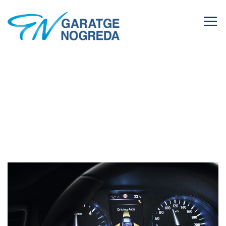
Premem ‘Start’:
arrenca el nou web
de Garatge Nogreda