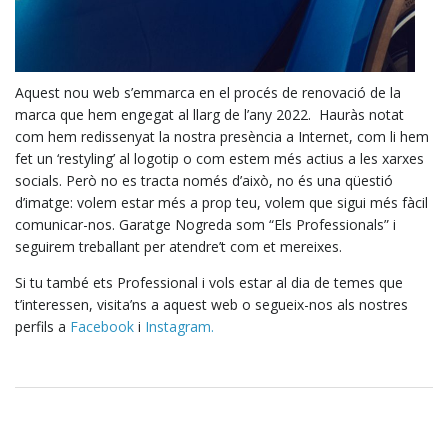
Aquest nou web s’emmarca en el procés de renovació de la
marca que hem engegat al llarg de l’any 2022. Hauràs notat
com hem redissenyat la nostra presència a Internet, com li hem
fet un ‘restyling’ al logotip o com estem més actius a les xarxes
socials. Però no es tracta només d’això, no és una qüestió
d’imatge: volem estar més a prop teu, volem que sigui més fàcil
comunicar-nos. Garatge Nogreda som “Els Professionals” i
seguirem treballant per atendre’t com et mereixes.
Si tu també ets Professional i vols estar al dia de temes que
t’interessen, visita’ns a aquest web o segueix-nos als nostres
perfils a
Facebook
i
Instagram.